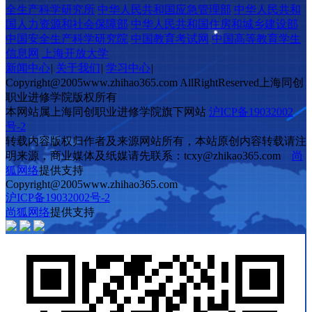
全生产科学研究所
中华人民共和国应急管理部
中华人民共和
国人力资源和社会保障部
中华人民共和国住房和城乡建设部
中国安全生产科学研究院
中国教育考试网
中国高等教育学生
信息网
上海开放大学
新闻中心
|
关于我们
|
学习中心
|
Copyright@2005www.zhihao365.com AllRightReserved上海同创
职业进修学院版权所有
本网站属上海同创职业进修学院旗下网站
沪ICP备19032002
号-2
转载内容版权归作者及来源网站所有，本站原创内容转载请注
明来源，商业媒体及纸媒请先联系：tcxy@zhikao365.com
尚
狐网络
提供支持
Copyright@2005www.zhihao365.com
沪ICP备19032002号-2
尚狐网络
提供支持