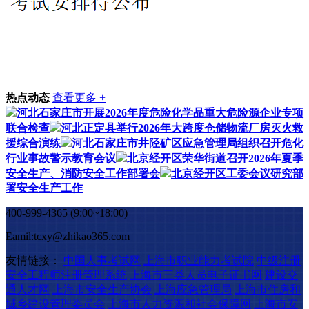
热点动态
查看更多 +
河北石家庄市开展2026年度危险化学品重大危险源企业专项
联合检查
河北正定县举行2026年大跨度仓储物流厂房灭火救
援综合演练
河北石家庄市井陉矿区应急管理局组织召开危化
行业事故警示教育会议
北京经开区荣华街道召开2026年夏季
安全生产、消防安全工作部署会
北京经开区工委会议研究部
署安全生产工作
400-999-4365 (9:00~18:00)
Eamil:tcxy@zhikao365.com
友情链接：
中国人事考试网
上海市职业能力考试院
中级注册
安全工程师注册管理系统
上海市三类人员电子证书网
建设交
通人才网
上海市安全生产协会
上海应急管理局
上海市住房和
城乡建设管理委员会
上海市人力资源和社会保障网
上海市安