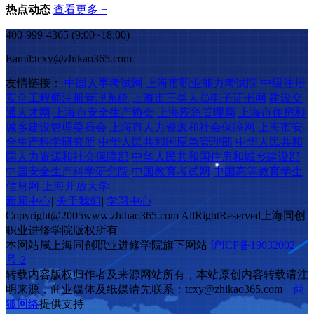
热点动态
查看更多 +
400-999-4365 (9:00~18:00)
Eamil:tcxy@zhikao365.com
友情链接：
中国人事考试网
上海市职业能力考试院
中级注册
安全工程师注册管理系统
上海市三类人员电子证书网
建设交
通人才网
上海市安全生产协会
上海应急管理局
上海市住房和
城乡建设管理委员会
上海市人力资源和社会保障网
上海市安
全生产科学研究所
中华人民共和国应急管理部
中华人民共和
国人力资源和社会保障部
中华人民共和国住房和城乡建设部
中国安全生产科学研究院
中国教育考试网
中国高等教育学生
信息网
上海开放大学
新闻中心
|
关于我们
|
学习中心
|
Copyright@2005www.zhihao365.com AllRightReserved上海同创
职业进修学院版权所有
本网站属上海同创职业进修学院旗下网站
沪ICP备19032002
号-2
转载内容版权归作者及来源网站所有，本站原创内容转载请注
明来源，商业媒体及纸媒请先联系：tcxy@zhikao365.com
尚
狐网络
提供支持