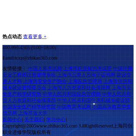
热点动态
查看更多 +
400-999-4365 (9:00~18:00)
Eamil:tcxy@zhikao365.com
友情链接：
中国人事考试网
上海市职业能力考试院
中级注册
安全工程师注册管理系统
上海市三类人员电子证书网
建设交
通人才网
上海市安全生产协会
上海应急管理局
上海市住房和
城乡建设管理委员会
上海市人力资源和社会保障网
上海市安
全生产科学研究所
中华人民共和国应急管理部
中华人民共和
国人力资源和社会保障部
中华人民共和国住房和城乡建设部
中国安全生产科学研究院
中国教育考试网
中国高等教育学生
信息网
上海开放大学
新闻中心
|
关于我们
|
学习中心
|
Copyright@2005www.zhihao365.com AllRightReserved上海同创
职业进修学院版权所有