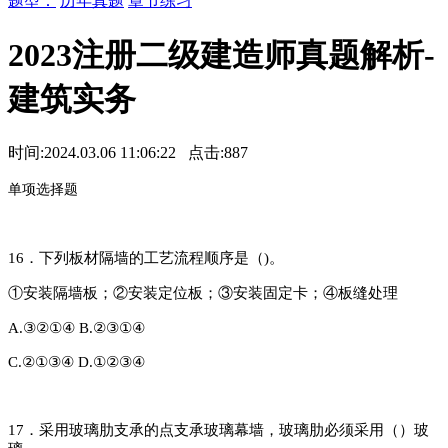
题型：
历年真题
章节练习
2023注册二级建造师真题解析-
建筑实务
时间:2024.03.06 11:06:22 点击:
887
单
项选择题
16．下列板材隔墙的工艺流程顺序是（)。
①安装隔墙板；②安装定位板；③安装固定卡；④板缝处理
A.③②①④
B.②③①④
C.②①③④
D.①②③④
17．采用玻璃肋支承的点支承玻璃幕墙，玻璃肋必须采用（）玻