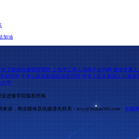
系
法加油
安全工程师注册管理系统
上海市三类人员电子证书网
建设交通人
学研究所
中华人民共和国应急管理部
中华人民共和国人力资源
放大学
ed上海同创职业进修学院版权所有
2
商业媒体及纸媒请先联系：tcxy@zhikao365.com
尚狐