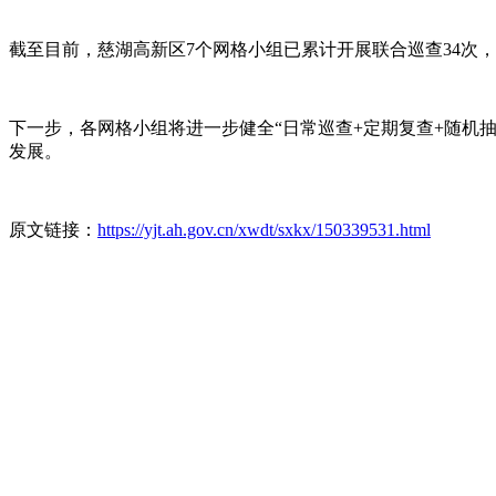
截至目前，慈湖高新区7个网格小组已累计开展联合巡查34次，
下一步，各网格小组将进一步健全“日常巡查+定期复查+随机
发展。
原文链接：
https://yjt.ah.gov.cn/xwdt/sxkx/150339531.html