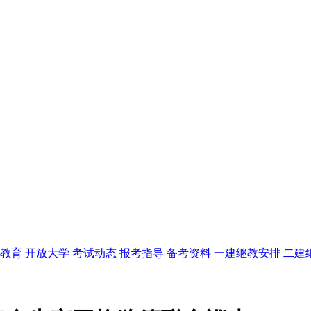
教育
开放大学
考试动态
报考指导
备考资料
一建继教安排
二建