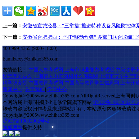
上一篇：
安徽省宣城泾县：“三举措”推进特种设备风险防控体
下一篇：
安徽省合肥肥西：严打“移动炸弹” 多部门联合取缔非
400-999-4365 (9:00~18:00)
Eamil:tcxy@zhikao365.com
友情链接：
中国人事考试网
上海市职业能力考试院
中级注册
设管理委员会
上海市人力资源和社会保障网
上海市安全生产科
科学研究院
中国教育考试网
中国高等教育学生信息网
上海开
新闻中心
|
关于我们
|
学习中心
|
Copyright@2005www.zhihao365.com AllRightReserv
本网站属上海同创职业进修学院旗下网站
沪ICP备19032002号-
转载内容版权归作者及来源网站所有，本站原创内容转载请注明来源，
Copyright@2005www.zhihao365.com
沪ICP备19032002号-2
尚狐网络
提供支持